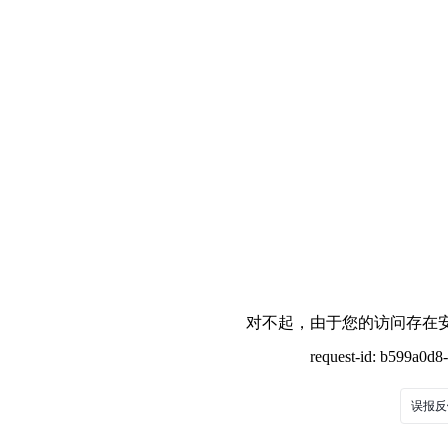
对不起，由于您的访问存在安
request-id: b599a0d
误报反