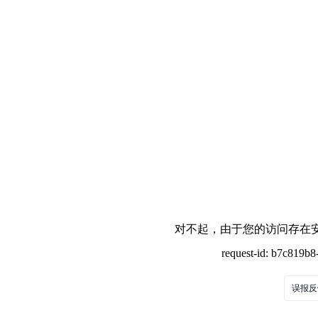
对不起，由于您的访问存在安
request-id: b7c819b
误报反